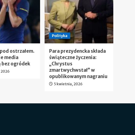
Polityka
 pod ostrzałem.
Para prezydencka składa
ie media
świąteczne życzenia:
 bez ogródek
„Chrystus
zmartwychwstał” w
, 2026
opublikowanym nagraniu
5 kwietnia, 2026