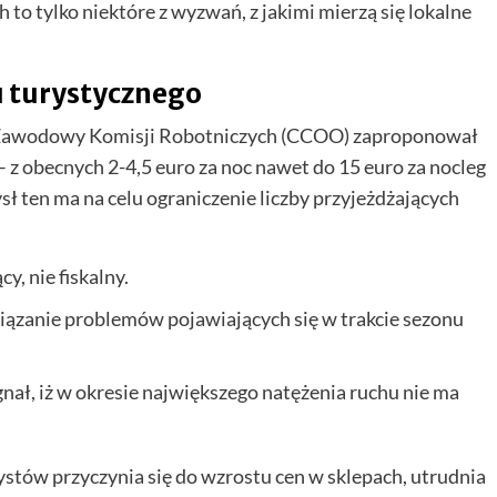
 to tylko niektóre z wyzwań, z jakimi mierzą się lokalne
 turystycznego
k Zawodowy Komisji Robotniczych (CCOO) zaproponował
 z obecnych 2-4,5 euro za noc nawet do 15 euro za nocleg
 ten ma na celu ograniczenie liczby przyjeżdżających
, nie fiskalny.
iązanie problemów pojawiających się w trakcie sezonu
nał, iż w okresie największego natężenia ruchu nie ma
urystów przyczynia się do wzrostu cen w sklepach, utrudnia