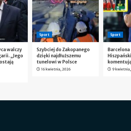
Sport
Sport
wca walczy
Szybciej do Zakopanego
Barcelona
arii. „Jego
dzięki najdłuższemu
Hiszpańsk
ostają
tunelowi w Polsce
komentują
16 kwietnia, 2026
9 kwietnia