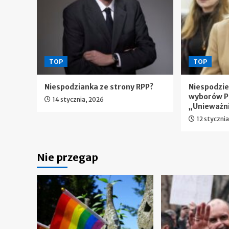
TOP
TOP
Niespodzianka ze strony RPP?
Niespodzi
wyborów P
14 stycznia, 2026
„Unieważn
12 styczni
Nie przegap