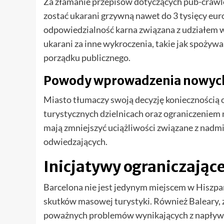
Za złamanie przepisów dotyczących pub-crawl
zostać ukarani grzywną nawet do 3 tysięcy eur
odpowiedzialność karna związana z udziałem w
ukarani za inne wykroczenia, takie jak spożyw
porządku publicznego.
Powody wprowadzenia nowych
Miasto tłumaczy swoją decyzję koniecznością 
turystycznych dzielnicach oraz ograniczeniem
mają zmniejszyć uciążliwości związane z na
odwiedzających.
Inicjatywy ograniczające
Barcelona nie jest jedynym miejscem w Hiszpa
skutków masowej turystyki. Również Baleary, 
poważnych problemów wynikających z napływ