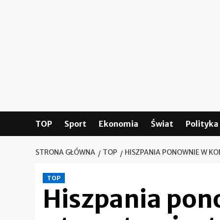
Skip
to
content
TOP
Sport
Ekonomia
Świat
Polityka
STRONA GŁÓWNA
TOP
HISZPANIA PONOWNIE W KO
TOP
Hiszpania pono