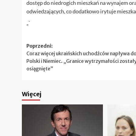
dostęp do niedrogich mieszkań na wynajem or
odwiedzających, co dodatkowo irytuje mieszk
„`
Zobacz
Poprzedni:
Coraz więcej ukraińskich uchodźców napływa d
wpisy
Polski i Niemiec. „Granice wytrzymałości został
osiągnięte”
Więcej