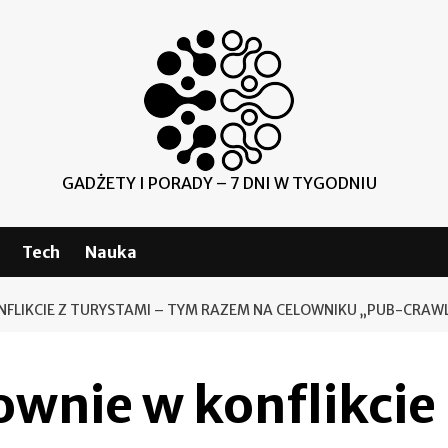
GADŻETY I PORADY – 7 DNI W TYGODNIU
Tech
Nauka
NFLIKCIE Z TURYSTAMI – TYM RAZEM NA CELOWNIKU „PUB-CRAW
wnie w konflikcie