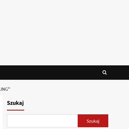
LING”
Szukaj
Szukaj