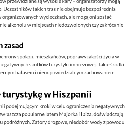
ów przewidziane są wysokie kary – organizatorzy mogą
o. Uczestników takich tras nie obejmuje bezpośrednia
 organizowanych wycieczkach, ale mogą oni zostać
anie alkoholu w miejscach niedozwolonych czy zakłócanie
 zasad
ochrony spokoju mieszkańców, poprawy jakości życia w
 negatywnych skutków turystyki imprezowej. Takie środki
dmiernym hałasem i nieodpowiedzialnym zachowaniem
 turystykę w Hiszpanii
nii podejmującym kroki w celu ograniczenia negatywnych
zwłaszcza popularne latem Majorka i Ibiza, doświadczają
u podróżnych. Zatory drogowe, niedobór wody z powodu