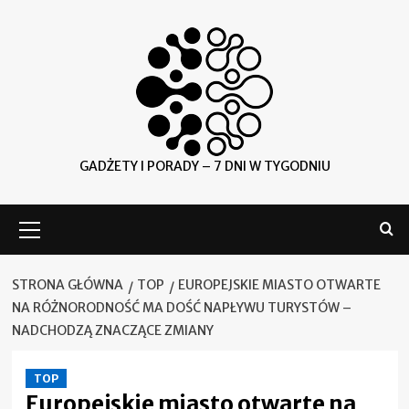
Skip
to
content
GADŻETY I PORADY – 7 DNI W TYGODNIU
Menu
główne
STRONA GŁÓWNA
TOP
EUROPEJSKIE MIASTO OTWARTE
NA RÓŻNORODNOŚĆ MA DOŚĆ NAPŁYWU TURYSTÓW –
NADCHODZĄ ZNACZĄCE ZMIANY
TOP
Europejskie miasto otwarte na