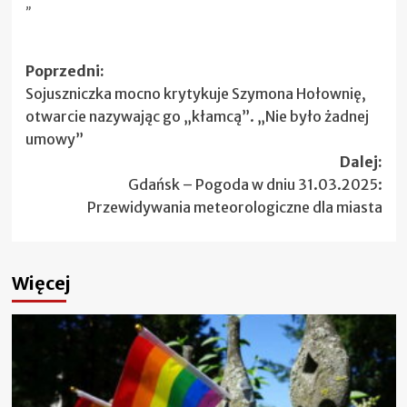
„`
Zobacz
Poprzedni:
Sojuszniczka mocno krytykuje Szymona Hołownię,
wpisy
otwarcie nazywając go „kłamcą”. „Nie było żadnej
umowy”
Dalej:
Gdańsk – Pogoda w dniu 31.03.2025:
Przewidywania meteorologiczne dla miasta
Więcej