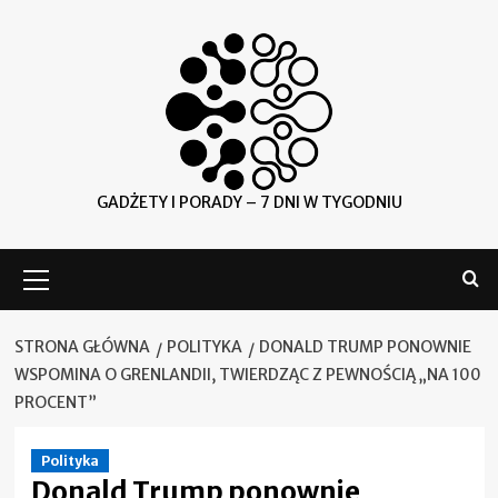
Skip
to
content
GADŻETY I PORADY – 7 DNI W TYGODNIU
Menu
główne
STRONA GŁÓWNA
POLITYKA
DONALD TRUMP PONOWNIE
WSPOMINA O GRENLANDII, TWIERDZĄC Z PEWNOŚCIĄ „NA 100
PROCENT”
Polityka
Donald Trump ponownie