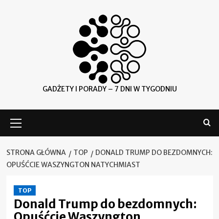
Skip
to
content
GADŻETY I PORADY – 7 DNI W TYGODNIU
Menu
główne
STRONA GŁÓWNA
TOP
DONALD TRUMP DO BEZDOMNYCH:
OPUŚĆCIE WASZYNGTON NATYCHMIAST
TOP
Donald Trump do bezdomnych:
Opuśćcie Waszyngton