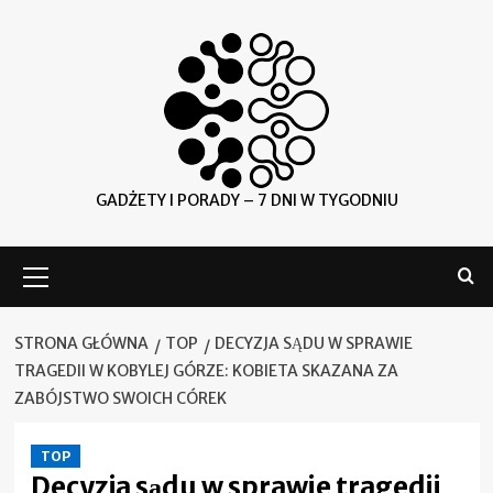
Skip
to
content
GADŻETY I PORADY – 7 DNI W TYGODNIU
Menu
główne
STRONA GŁÓWNA
TOP
DECYZJA SĄDU W SPRAWIE
TRAGEDII W KOBYLEJ GÓRZE: KOBIETA SKAZANA ZA
ZABÓJSTWO SWOICH CÓREK
TOP
Decyzja sądu w sprawie tragedii