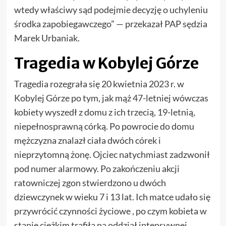
wtedy właściwy sąd podejmie decyzję o uchyleniu
środka zapobiegawczego” — przekazał PAP sędzia
Marek Urbaniak.
Tragedia w Kobylej Górze
Tragedia rozegrała się 20 kwietnia 2023 r. w
Kobylej Górze po tym, jak mąż 47-letniej wówczas
kobiety wyszedł z domu z ich trzecią, 19-letnią,
niepełnosprawną córką. Po powrocie do domu
mężczyzna znalazł ciała dwóch córek i
nieprzytomną żonę. Ojciec natychmiast zadzwonił
pod numer alarmowy. Po zakończeniu akcji
ratowniczej zgon stwierdzono u dwóch
dziewczynek w wieku 7 i 13 lat. Ich matce udało się
przywrócić czynności życiowe , po czym kobieta w
stanie ciężkim trafiła na oddział intensywnej