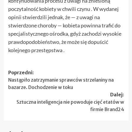
kontynuowania procesu z uwagi na zniesioną
poczytalność kobiety w chwili czynu . W wydanej
opinii stwierdzili jednak, że — z uwagi na
stwierdzone choroby — kobieta powinna trafić do
specjalistycznego ośrodka, gdyż zachodzi wysokie
prawdopodobieństwo, że może się dopuścić
kolejnego przestępstwa .
Zobacz
Poprzedni:
Nastąpiło zatrzymanie sprawców strzelaniny na
wpisy
bazarze. Dochodzenie w toku
Dalej:
Sztuczna inteligencja nie powoduje cięć etatów w
firmie Brand24