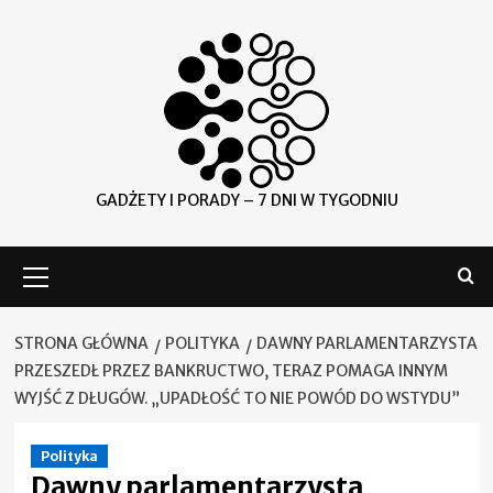
Skip
to
content
GADŻETY I PORADY – 7 DNI W TYGODNIU
Menu
główne
STRONA GŁÓWNA
POLITYKA
DAWNY PARLAMENTARZYSTA
PRZESZEDŁ PRZEZ BANKRUCTWO, TERAZ POMAGA INNYM
WYJŚĆ Z DŁUGÓW. „UPADŁOŚĆ TO NIE POWÓD DO WSTYDU”
Polityka
Dawny parlamentarzysta