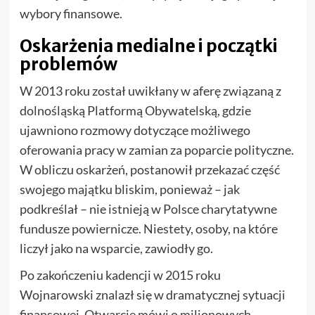
wybory finansowe.
Oskarżenia medialne i początki
problemów
W 2013 roku został uwikłany w aferę związaną z
dolnośląską Platformą Obywatelską, gdzie
ujawniono rozmowy dotyczące możliwego
oferowania pracy w zamian za poparcie polityczne.
W obliczu oskarżeń, postanowił przekazać część
swojego majątku bliskim, ponieważ – jak
podkreślał – nie istnieją w Polsce charytatywne
fundusze powiernicze. Niestety, osoby, na które
liczył jako na wsparcie, zawiodły go.
Po zakończeniu kadencji w 2015 roku
Wojnarowski znalazł się w dramatycznej sytuacji
finansowej. Otwarcie mówi o milionowych