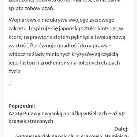
spłata zobowiązań.
Wojnarowski nie ukrywa swojego życiowego
zakrętu. Inspiruje się japońską sztuką kintsugi, w
której naprawione złotem pęknięcia tworzą nową
wartość. Porównuje upadłość do naprawy –
widoczne ślady minionych kryzysów są częścią
jego historii i źródłem siły na kolejnych etapach
życia.
„`
Zobacz
Poprzedni:
Azoty Puławy z wysoką porażką w Kielcach – aż 49
wpisy
bramek straconych
Dalej:
Gazowy wyciek na osiedlu w Krakowie. Na miejscu