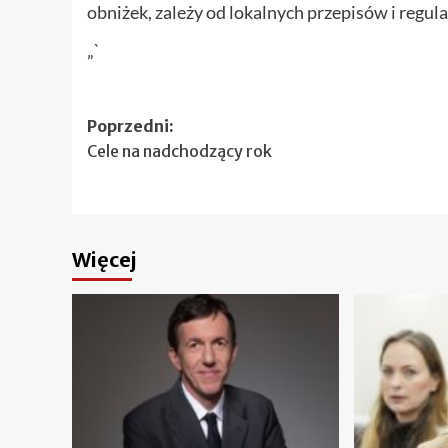
obniżek, zależy od lokalnych przepisów i regulac
„`
Zobacz
Poprzedni:
Cele na nadchodzący rok
wpisy
Więcej