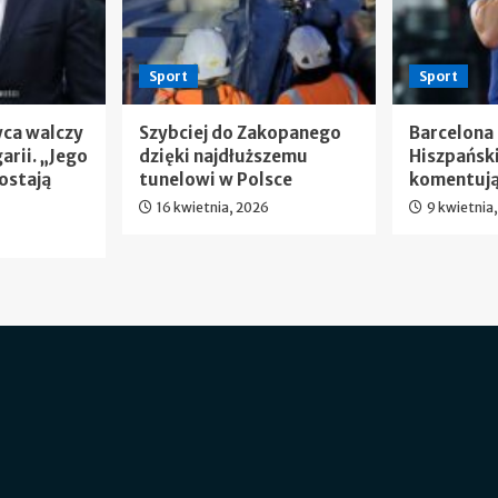
Sport
Sport
wca walczy
Szybciej do Zakopanego
Barcelona
arii. „Jego
dzięki najdłuższemu
Hiszpańsk
ostają
tunelowi w Polsce
komentują
16 kwietnia, 2026
9 kwietnia