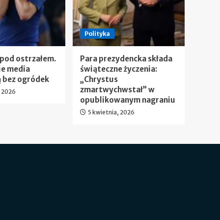
Polityka
 pod ostrzałem.
Para prezydencka składa
ie media
świąteczne życzenia:
 bez ogródek
„Chrystus
zmartwychwstał” w
, 2026
opublikowanym nagraniu
5 kwietnia, 2026