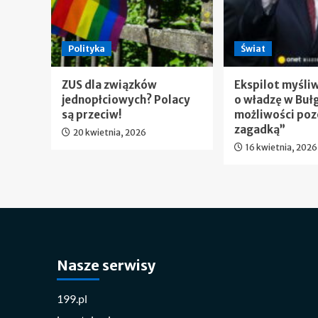
Polityka
Świat
ZUS dla związków
Ekspilot myśli
jednopłciowych? Polacy
o władzę w Bułg
są przeciw!
możliwości poz
zagadką”
20 kwietnia, 2026
16 kwietnia, 2026
Nasze serwisy
199.pl