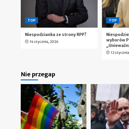
TOP
TOP
Niespodzianka ze strony RPP?
Niespodzi
wyborów P
14 stycznia, 2026
„Unieważn
12 styczni
Nie przegap