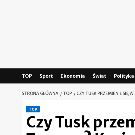
Skip
to
content
TOP
Sport
Ekonomia
Świat
Polityka
STRONA GŁÓWNA
TOP
CZY TUSK PRZEMIENIŁ SIĘ
TOP
Czy Tusk przem