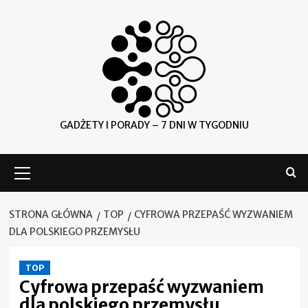
Skip
to
content
GADŻETY I PORADY – 7 DNI W TYGODNIU
Menu
główne
STRONA GŁÓWNA
TOP
CYFROWA PRZEPAŚĆ WYZWANIEM
DLA POLSKIEGO PRZEMYSŁU
TOP
Cyfrowa przepaść wyzwaniem
dla polskiego przemysłu