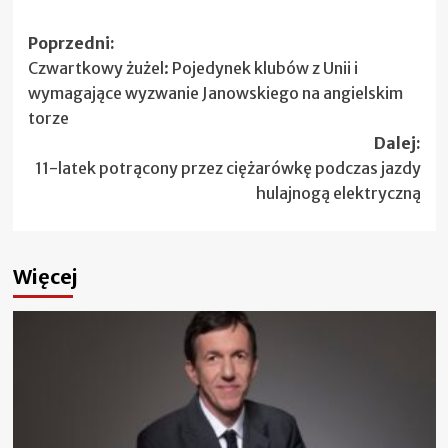
Zobacz
Poprzedni:
Czwartkowy żużel: Pojedynek klubów z Unii i
wpisy
wymagające wyzwanie Janowskiego na angielskim
torze
Dalej:
11-latek potrącony przez ciężarówkę podczas jazdy
hulajnogą elektryczną
Więcej