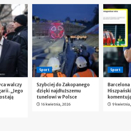
Sport
Sport
wca walczy
Szybciej do Zakopanego
Barcelona
arii. „Jego
dzięki najdłuższemu
Hiszpańsk
ostają
tunelowi w Polsce
komentują
16 kwietnia, 2026
9 kwietnia