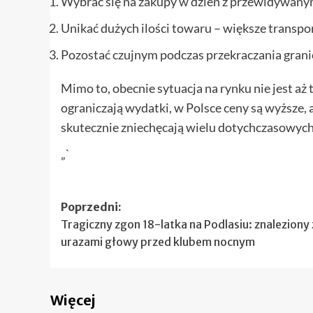
Wybrać się na zakupy w dzień z przewidywany
Unikać dużych ilości towaru – większe transpo
Pozostać czujnym podczas przekraczania granic
Mimo to, obecnie sytuacja na rynku nie jest aż
ograniczają wydatki, w Polsce ceny są wyższe, a
skutecznie zniechęcają wielu dotychczasowych
„`
Zobacz
Poprzedni:
Tragiczny zgon 18-latka na Podlasiu: znaleziony 
wpisy
urazami głowy przed klubem nocnym
Więcej