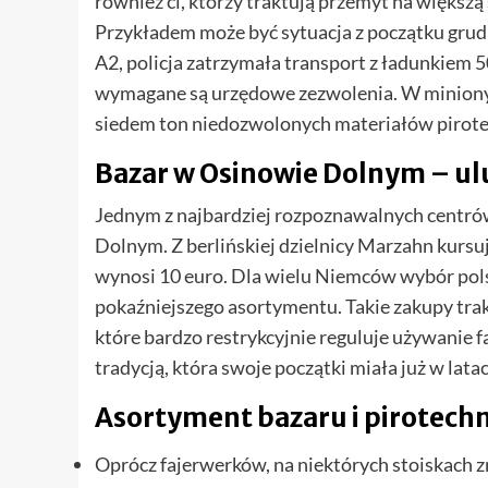
również ci, którzy traktują przemyt na większą
Przykładem może być sytuacja z początku grudn
A2, policja zatrzymała transport z ładunkiem 
wymagane są urzędowe zezwolenia. W minionym
siedem ton niedozwolonych materiałów pirote
Bazar w Osinowie Dolnym – ul
Jednym z najbardziej rozpoznawalnych centró
Dolnym. Z berlińskiej dzielnicy Marzahn kursuj
wynosi 10 euro. Dla wielu Niemców wybór pols
pokaźniejszego asortymentu. Takie zakupy tra
które bardzo restrykcyjnie reguluje używanie fa
tradycją, która swoje początki miała już w latac
Asortyment bazaru i pirotech
Oprócz fajerwerków, na niektórych stoiskach z