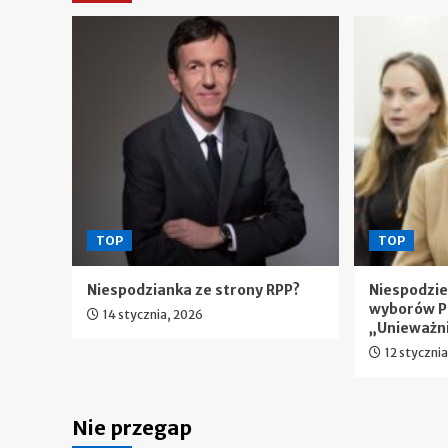
TOP
TOP
Niespodzianka ze strony RPP?
Niespodzi
wyborów P
14 stycznia, 2026
„Unieważn
12 styczni
Nie przegap