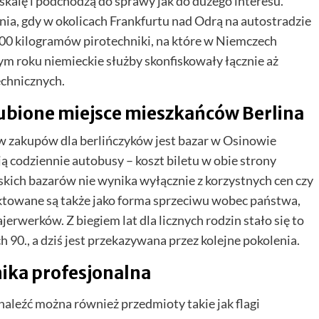
 skalę i podchodzą do sprawy jak do dużego interesu.
ia, gdy w okolicach Frankfurtu nad Odrą na autostradzie
500 kilogramów pirotechniki, na które w Niemczech
 roku niemieckie służby skonfiskowały łącznie aż
chnicznych.
ubione miejsce mieszkańców Berlina
w zakupów dla berlińczyków jest bazar w Osinowie
ą codziennie autobusy – koszt biletu w obie strony
kich bazarów nie wynika wyłącznie z korzystnych cen czy
ktowane są także jako forma sprzeciwu wobec państwa,
jerwerków. Z biegiem lat dla licznych rodzin stało się to
h 90., a dziś jest przekazywana przez kolejne pokolenia.
nika profesjonalna
naleźć można również przedmioty takie jak flagi