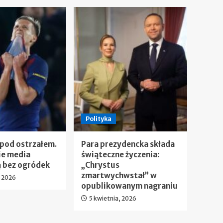
Polityka
 pod ostrzałem.
Para prezydencka składa
ie media
świąteczne życzenia:
 bez ogródek
„Chrystus
zmartwychwstał” w
, 2026
opublikowanym nagraniu
5 kwietnia, 2026