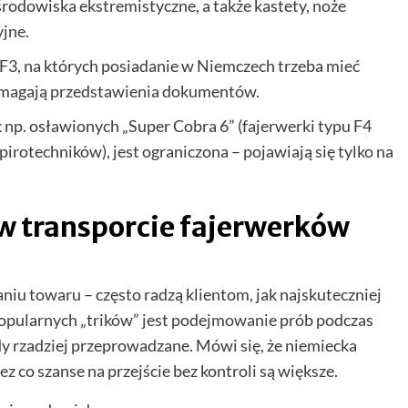
odowiska ekstremistyczne, a także kastety, noże
yjne.
u F3, na których posiadanie w Niemczech trzeba mieć
ymagają przedstawienia dokumentów.
np. osławionych „Super Cobra 6” (fajerwerki typu F4
irotechników), jest ograniczona – pojawiają się tylko na
w transporcie fajerwerków
iu towaru – często radzą klientom, jak najskuteczniej
 popularnych „trików” jest podejmowanie prób podczas
y rzadziej przeprowadzane. Mówi się, że niemiecka
z co szanse na przejście bez kontroli są większe.