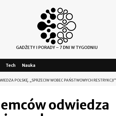
GADŻETY I PORADY – 7 DNI W TYGODNIU
Tech
Nauka
WIEDZA POLSKĘ. „SPRZECIW WOBEC PAŃSTWOWYCH RESTRYKCJI”
Niemców odwiedza