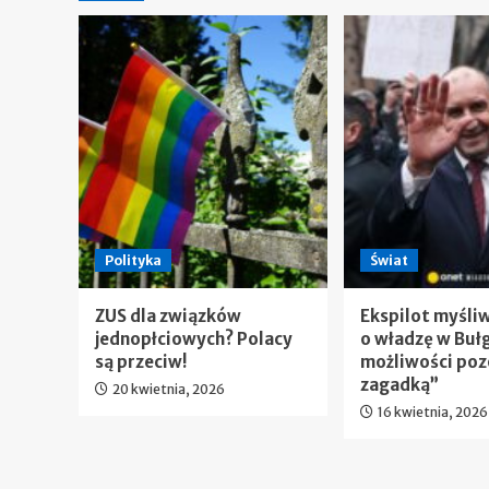
Polityka
Świat
ZUS dla związków
Ekspilot myśli
jednopłciowych? Polacy
o władzę w Bułg
są przeciw!
możliwości poz
zagadką”
20 kwietnia, 2026
16 kwietnia, 2026