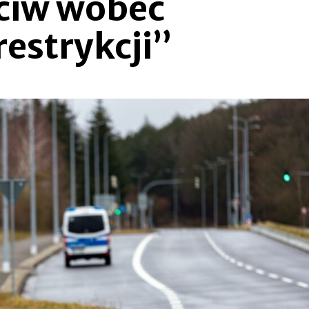
eciw wobec
estrykcji”