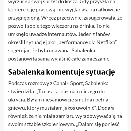
wyrzuciła swój sprzęt do kosza. Gdy przyszła na
konferencję prasową, nie wyglądała na całkowicie
przygnębioną. Wręcz przeciwnie, zasugerowała, że
pozwoli sobie tego wieczoru na drinka. To nie
umknęło uwadze internautów. Jeden z fanów
określił sytuację jako „performance dla Netflixa”,
sugerując, że była udawana. Sabalenka
postanowiła sama wyjaśnić całe zamieszanie.
Sabalenka komentuje sytuację
Podczas rozmowy z Canal+ Sport, Sabalenka
stwierdziła: „To cała ja, nie mam niczego do
ukrycia. Byłam niesamowicie smutna i pełna
gniewu, który musiałam jakoś uwolnić”. Dodała
również, że nie miała zamiaru wyładowywać się na
swoim sztabie szkoleniowym. „Dałam się ponieść