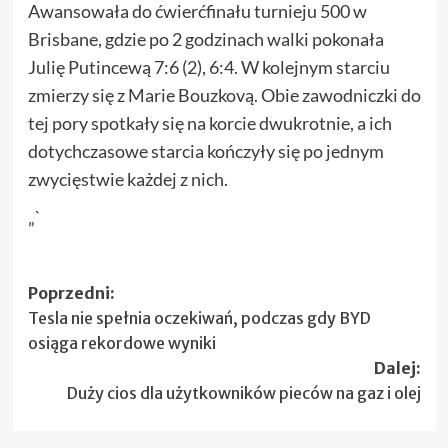
Awansowała do ćwierćfinału turnieju 500 w
Brisbane, gdzie po 2 godzinach walki pokonała
Julię Putincewą 7:6 (2), 6:4. W kolejnym starciu
zmierzy się z Marie Bouzkovą. Obie zawodniczki do
tej pory spotkały się na korcie dwukrotnie, a ich
dotychczasowe starcia kończyły się po jednym
zwycięstwie każdej z nich.
„`
Zobacz
Poprzedni:
Tesla nie spełnia oczekiwań, podczas gdy BYD
wpisy
osiąga rekordowe wyniki
Dalej:
Duży cios dla użytkowników pieców na gaz i olej