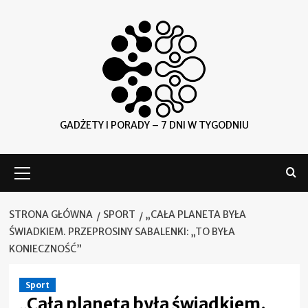
Skip
to
content
GADŻETY I PORADY – 7 DNI W TYGODNIU
Menu
główne
STRONA GŁÓWNA
SPORT
„CAŁA PLANETA BYŁA
ŚWIADKIEM. PRZEPROSINY SABALENKI: „TO BYŁA
KONIECZNOŚĆ”
Sport
„Cała planeta była świadkiem.