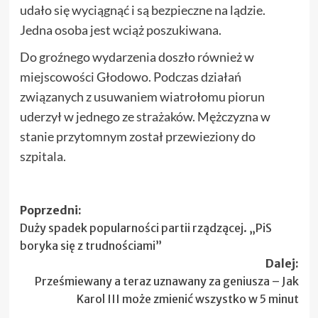
udało się wyciągnąć i są bezpieczne na lądzie.
Jedna osoba jest wciąż poszukiwana.
Do groźnego wydarzenia doszło również w
miejscowości Głodowo. Podczas działań
związanych z usuwaniem wiatrołomu piorun
uderzył w jednego ze strażaków. Mężczyzna w
stanie przytomnym został przewieziony do
szpitala.
Zobacz
Poprzedni:
Duży spadek popularności partii rządzącej. „PiS
wpisy
boryka się z trudnościami”
Dalej:
Prześmiewany a teraz uznawany za geniusza – Jak
Karol III może zmienić wszystko w 5 minut