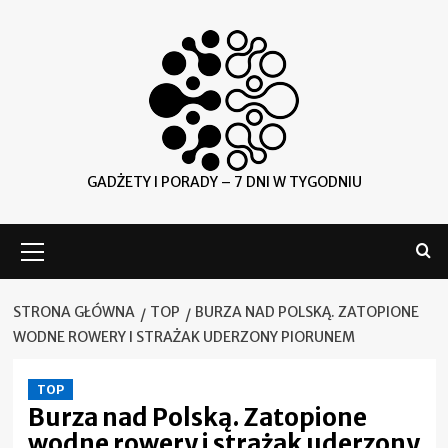
Skip
to
content
GADŻETY I PORADY – 7 DNI W TYGODNIU
Menu
główne
STRONA GŁÓWNA
TOP
BURZA NAD POLSKĄ. ZATOPIONE
WODNE ROWERY I STRAŻAK UDERZONY PIORUNEM
TOP
Burza nad Polską. Zatopione
wodne rowery i strażak uderzony