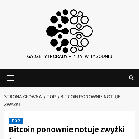
Skip
to
content
GADŻETY I PORADY – 7 DNI W TYGODNIU
Menu
główne
STRONA GŁÓWNA
TOP
BITCOIN PONOWNIE NOTUJE
ZWYŻKI
TOP
Bitcoin ponownie notuje zwyżki