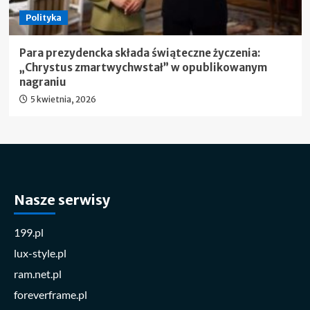
Polityka
Para prezydencka składa świąteczne życzenia:
„Chrystus zmartwychwstał” w opublikowanym
nagraniu
5 kwietnia, 2026
Nasze serwisy
199.pl
lux-style.pl
ram.net.pl
foreverframe.pl