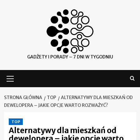
Skip
to
content
GADŻETY I PORADY – 7 DNI W TYGODNIU
Menu
główne
STRONA GŁÓWNA
TOP
ALTERNATYWY DLA MIESZKAŃ OD
DEWELOPERA – JAKIE OPCJE WARTO ROZWAŻYĆ?
TOP
Alternatywy dla mieszkań od
dewelopera – jakie opcje warto