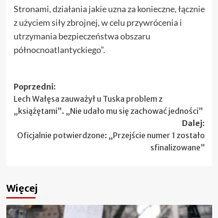
Stronami, działania jakie uzna za konieczne, łącznie
z użyciem siły zbrojnej, w celu przywrócenia i
utrzymania bezpieczeństwa obszaru
północnoatlantyckiego”.
Zobacz
Poprzedni:
Lech Wałęsa zauważył u Tuska problem z
wpisy
„książętami”. „Nie udało mu się zachować jedności”
Dalej:
Oficjalnie potwierdzone: „Przejście numer 1 zostało
sfinalizowane”
Więcej