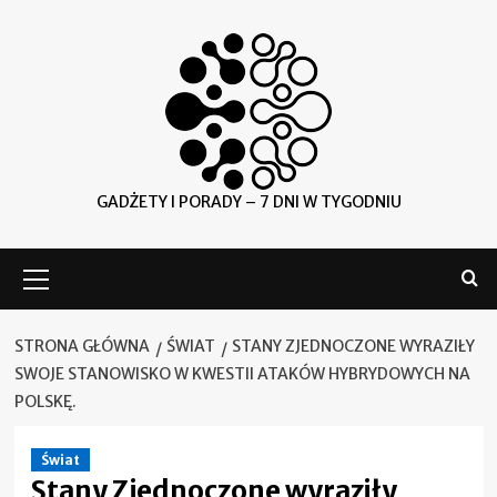
Skip
to
content
GADŻETY I PORADY – 7 DNI W TYGODNIU
Menu
główne
STRONA GŁÓWNA
ŚWIAT
STANY ZJEDNOCZONE WYRAZIŁY
SWOJE STANOWISKO W KWESTII ATAKÓW HYBRYDOWYCH NA
POLSKĘ.
Świat
Stany Zjednoczone wyraziły